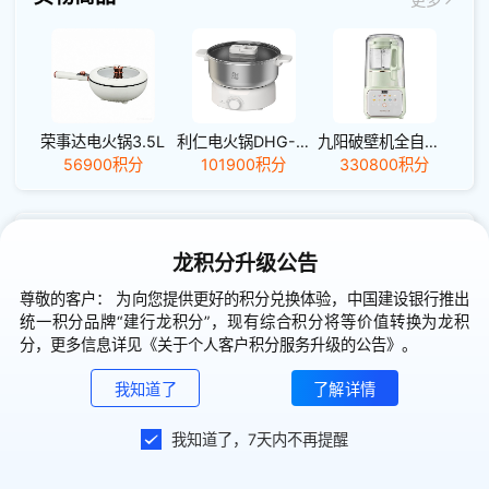
荣事达电火锅3.5L
利仁电火锅DHG-180F
九阳破壁机全自动家用豆浆机P919Pro
56900积分
101900积分
330800积分
电子卡券
更多
龙积分升级公告
尊敬的客户： 为向您提供更好的积分兑换体验，中国建设银行推出
统一积分品牌“建行龙积分”，现有综合积分将等价值转换为龙积
分，更多信息详见《关于个人客户积分服务升级的公告》。
微信立减金5元(满50元可用)
星巴克中杯饮品券
建行京东专区权益金50元
我知道了
了解详情
3800积分
20600积分
35000积分
700
我知道了，7天内不再提醒