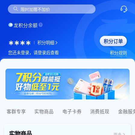
星巴克
限时加赠不加价
龙积分余额
****
积分订单
积分明细
您还未登录，请登录后查看
积分规则
客群专享
实物商品
电子卡券
消费抵现
金融服
实物商品
更多